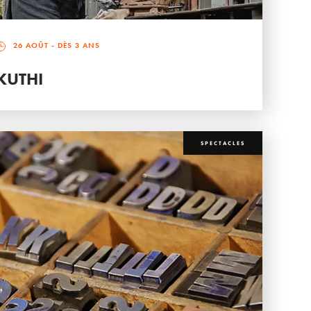
26 AOÛT
- DÈS 3 ANS
KUTHI
SPECTACLES