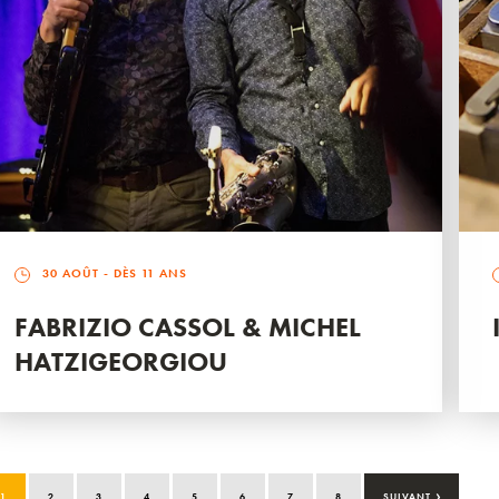
30 AOÛT
- DÈS 11 ANS
FABRIZIO CASSOL & MICHEL
HATZIGEORGIOU
›
1
2
3
4
5
6
7
8
SUIVANT