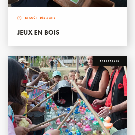
12 AOÛT
- DÈS 5 ANS
JEUX EN BOIS
SPECTACLES