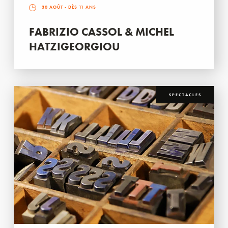
30 AOÛT
- DÈS 11 ANS
FABRIZIO CASSOL & MICHEL
HATZIGEORGIOU
SPECTACLES