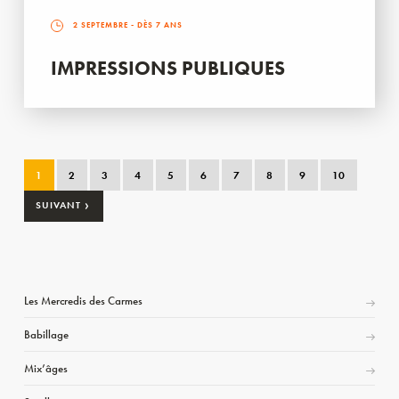
2 SEPTEMBRE
- DÈS 7 ANS
IMPRESSIONS PUBLIQUES
1
2
3
4
5
6
7
8
9
10
›
SUIVANT
Les Mercredis des Carmes
Babillage
Mix’âges