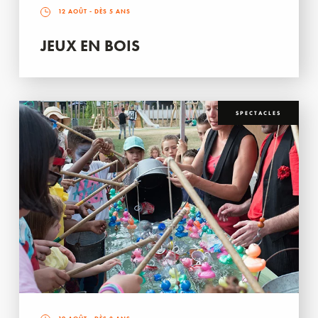
12 AOÛT
- DÈS 5 ANS
JEUX EN BOIS
SPECTACLES