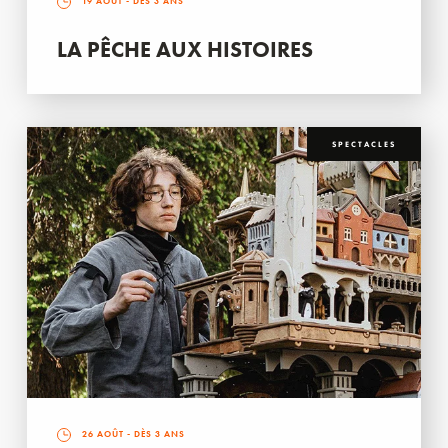
19 AOÛT
- DÈS 3 ANS
LA PÊCHE AUX HISTOIRES
SPECTACLES
26 AOÛT
- DÈS 3 ANS