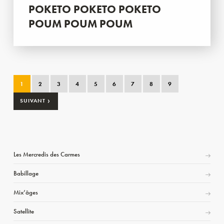
POKETO POKETO POKETO
POUM POUM POUM
1
2
3
4
5
6
7
8
9
›
SUIVANT
Les Mercredis des Carmes
Babillage
Mix’âges
Satellite