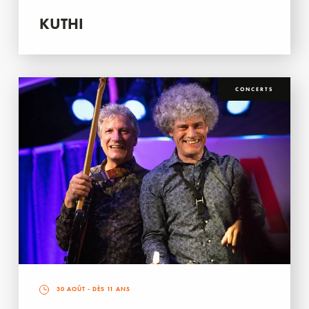
KUTHI
CONCERTS
30 AOÛT
- DÈS 11 ANS