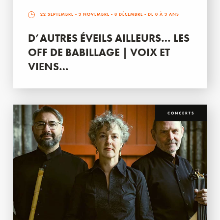
22 SEPTEMBRE
-
3 NOVEMBRE
-
8 DÉCEMBRE
- DE 0 À 3 ANS
D’AUTRES ÉVEILS AILLEURS… LES
OFF DE BABILLAGE | VOIX ET
VIENS…
CONCERTS