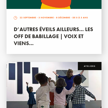
22 SEPTEMBRE
-
3 NOVEMBRE
-
8 DÉCEMBRE
- DE 0 À 3 ANS
D’AUTRES ÉVEILS AILLEURS… LES
OFF DE BABILLAGE | VOIX ET
VIENS…
ATELIERS