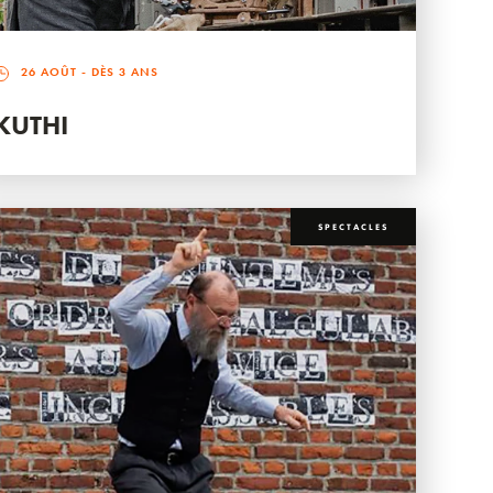
26 AOÛT
- DÈS 3 ANS
KUTHI
SPECTACLES