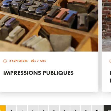
2 SEPTEMBRE
- DÈS 7 ANS
IMPRESSIONS PUBLIQUES
1
2
3
4
5
6
7
8
9
10
SU