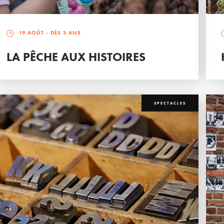
19 AOÛT
- DÈS 3 ANS
LA PÊCHE AUX HISTOIRES
SPECTACLES