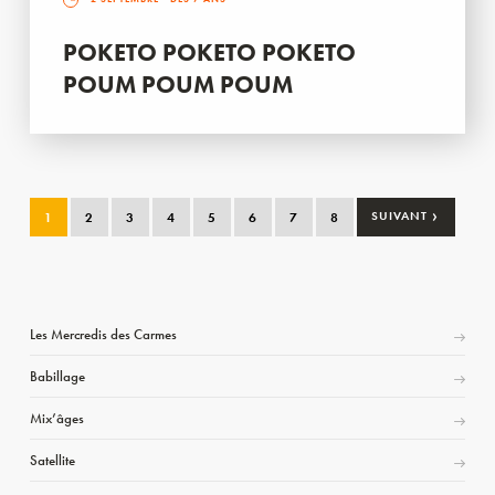
POKETO POKETO POKETO
POUM POUM POUM
›
1
2
3
4
5
6
7
8
SUIVANT
Les Mercredis des Carmes
Babillage
Mix’âges
Satellite