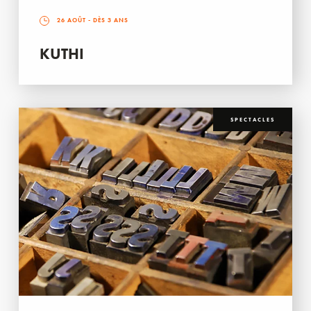
26 AOÛT
- DÈS 3 ANS
KUTHI
SPECTACLES