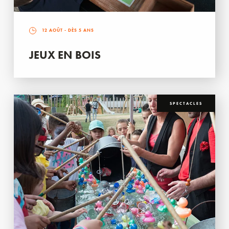
12 AOÛT
- DÈS 5 ANS
JEUX EN BOIS
SPECTACLES