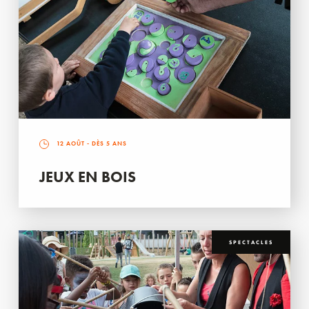
12 AOÛT
- DÈS 5 ANS
JEUX EN BOIS
SPECTACLES