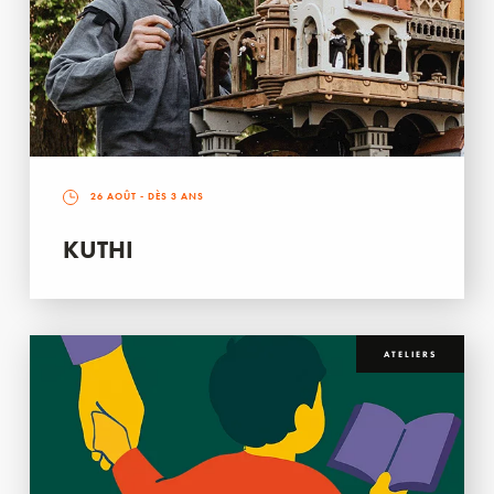
26 AOÛT
- DÈS 3 ANS
KUTHI
ATELIERS