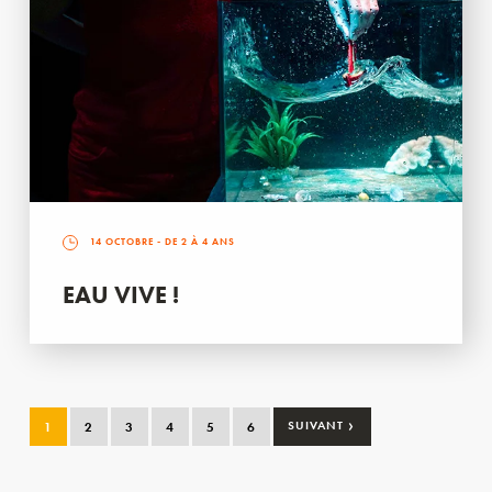
14 OCTOBRE
- DE 2 À 4 ANS
EAU VIVE !
›
1
2
3
4
5
6
SUIVANT