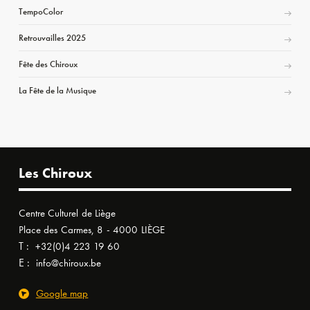
TempoColor
Retrouvailles 2025
Fête des Chiroux
La Fête de la Musique
Les Chiroux
Centre Culturel de Liège
Place des Carmes, 8 - 4000 LIÈGE
T :
+32(0)4 223 19 60
E :
info@chiroux.be
Google map