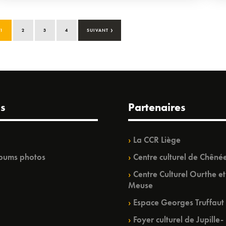
›
1
2
3
4
SUIVANT
s
Partenaires
La CCR Liège
bums photos
Centre culturel de Chêné
Centre Culturel Ourthe et
Meuse
Espace Georges Truffaut
Foyer culturel de Jupille-