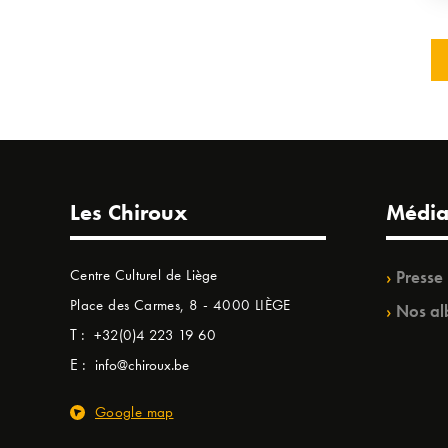
Les Chiroux
Média
Centre Culturel de Liège
Presse
Place des Carmes, 8 - 4000 LIÈGE
Nos al
T :
+32(0)4 223 19 60
E :
info@chiroux.be
Google map