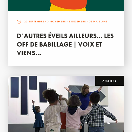
22 SEPTEMBRE
-
3 NOVEMBRE
-
8 DÉCEMBRE
- DE 0 À 3 ANS
D’AUTRES ÉVEILS AILLEURS… LES
OFF DE BABILLAGE | VOIX ET
VIENS…
ATELIERS