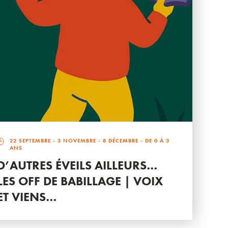
22 SEPTEMBRE
-
3 NOVEMBRE
-
8 DÉCEMBRE
- DE 0 À 3
ANS
D’AUTRES ÉVEILS AILLEURS…
LES OFF DE BABILLAGE | VOIX
ET VIENS…