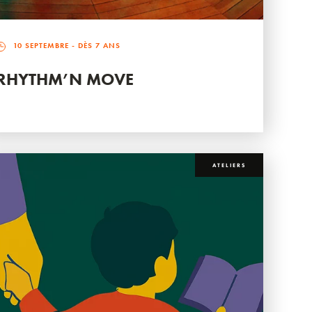
10 SEPTEMBRE
- DÈS 7 ANS
RHYTHM’N MOVE
ATELIERS