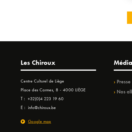
Les Chiroux
Média
Centre Culturel de Liège
Presse
Place des Carmes, 8 - 4000 LIÈGE
Nos al
T :
+32(0)4 223 19 60
E :
info@chiroux.be
Google map