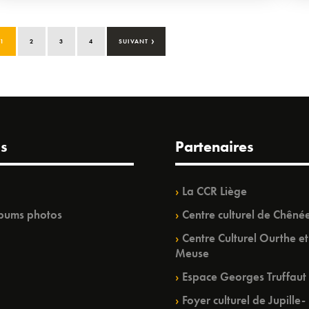
›
1
2
3
4
SUIVANT
s
Partenaires
La CCR Liège
bums photos
Centre culturel de Chêné
Centre Culturel Ourthe et
Meuse
Espace Georges Truffaut
Foyer culturel de Jupille-