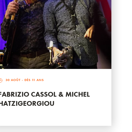
30 AOÛT
- DÈS 11 ANS
FABRIZIO CASSOL & MICHEL
HATZIGEORGIOU