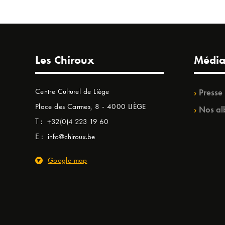
Les Chiroux
Média
Centre Culturel de Liège
Presse
Place des Carmes, 8 - 4000 LIÈGE
Nos al
T :
+32(0)4 223 19 60
E :
info@chiroux.be
Google map