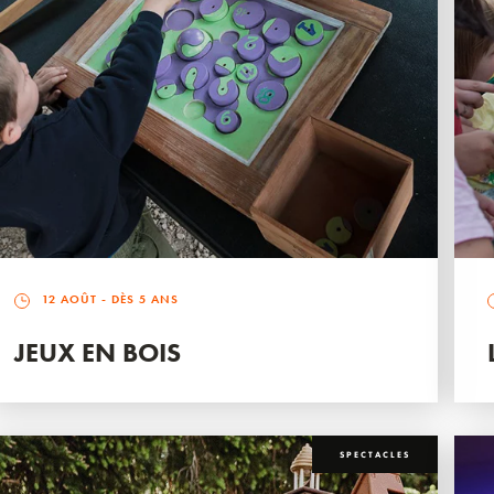
12 AOÛT
- DÈS 5 ANS
JEUX EN BOIS
SPECTACLES