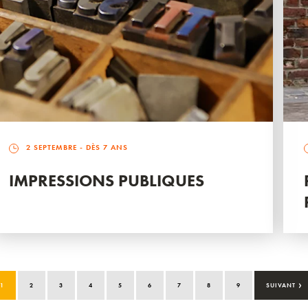
2 SEPTEMBRE
- DÈS 7 ANS
IMPRESSIONS PUBLIQUES
›
1
2
3
4
5
6
7
8
9
SUIVANT