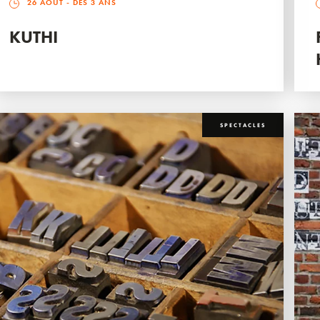
26 AOÛT
- DÈS 3 ANS
KUTHI
SPECTACLES