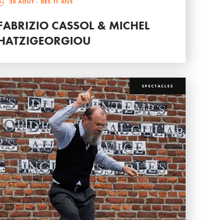
30 AOÛT
- DÈS 11 ANS
FABRIZIO CASSOL & MICHEL
HATZIGEORGIOU
SPECTACLES