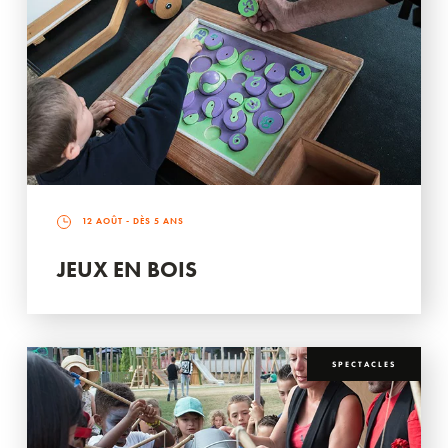
12 AOÛT
- DÈS 5 ANS
JEUX EN BOIS
SPECTACLES