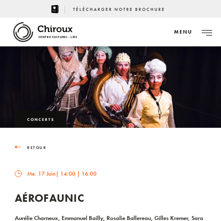
TÉLÉCHARGER NOTRE BROCHURE
MENU
CENTRE CULTUREL - LIÈGE
CONCERTS
RETOUR
Me. 17 Juin
| 14:00 | 16:00
AÉROFAUNIC
Aurélie Charneux, Emmanuel Bailly, Rosalie Ballereau, Gilles Kremer, Sara