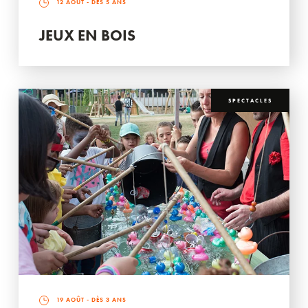
12 AOÛT
- DÈS 5 ANS
JEUX EN BOIS
SPECTACLES
19 AOÛT
- DÈS 3 ANS