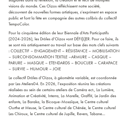
stagiaires dans la réflexion, la création et le récit de multiples
visions du monde. Ces Oizos réfléchissent notre société,
découvrent de nouvelles formes artistiques, s’expriment en espace
public et font la fête en compagnie des autres colibris du collectif
TempoColor.
Pour la cinquième édition de leur Biennale d’Arts Participatifs
(2024-2026), les Drôles d’Oizos vont DÉFI[L]ER. Pour ce faire, ils
se sont mis artistiquement au travail sur base des mots clefs suivants
: COLLECTIF – ENGAGEMENT – RÉSISTANCE – MOBILISATION
– SURCONSOMMATION TEXTILE –ARMURE – CASQUE –
PARURE – MASQUE – ETENDARDS – BOUCLIER – CARAPACE
– SURVIE – HUMOUR – JOIE
Le collectif Drôles d’Oizos, à géométrie variable, est coordonnée
par Les Ateliers04. En 2026, l’exposition réunira les créations
réalisées au sein de certains ateliers de Caméra ect., La Lumière,
Animation et Créativité, Interra, La Marelle, Graffiti, Le Jardin des
enfants, La Baraka, la Bicoque-Mosaïque, le Centre culturel
Ourthe et Meuse, le Centre culturel de Chênée, le Centre culturel
Les Chiroux, le Centre culturel de Jupille, Revers, Tabane…