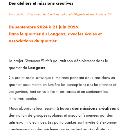
Des ateliers et missions créatives
En collaboration avec les Centres culturels liégeois et les Ateliers 04
De septembre 2024 à 21 juin 2026
Dans le quartier du Longdoz, avec les écoles et
associations du quartier
Le projet
Quartiers Pluriels
poursuit son déploiement dans le
quartier du
Longdoz
!
Ce projet socio-artistique s’implante pendant deux ans dans un
quartier pour mettre en lumière les perceptions des habitant·es et
usager·ères, tout en valorisant ses forces et en soutenant les
initiatives locales.
Nous abordons leur ressenti à travers
des missions créatives
à
destination de groupes scolaires et associatifs menées par des
artistes-animateur.rices. Les participant.es sont invités à s’exprimer
créativement via des médiums qui se veulent variés : illustration,