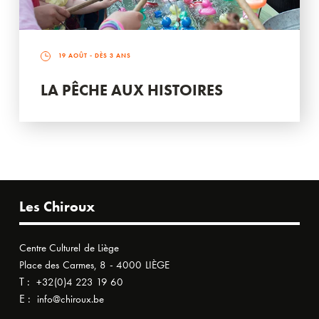
19 AOÛT
- DÈS 3 ANS
LA PÊCHE AUX HISTOIRES
Les Chiroux
Centre Culturel de Liège
Place des Carmes, 8 - 4000 LIÈGE
T :
+32(0)4 223 19 60
E :
info@chiroux.be