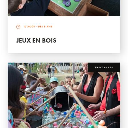
12 AOÛT
- DÈS 5 ANS
JEUX EN BOIS
SPECTACLES