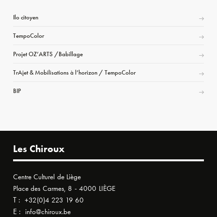
Ilo citoyen
TempoColor
Projet OZ’ARTS /Babillage
TrAjet & Mobilisations à l’horizon / TempoColor
BIP
Les Chiroux
Centre Culturel de Liège
Place des Carmes, 8 - 4000 LIÈGE
T :
+32(0)4 223 19 60
E :
info@chiroux.be