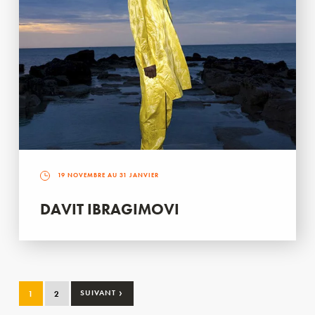
19 NOVEMBRE AU 31 JANVIER
DAVIT IBRAGIMOVI
›
1
2
SUIVANT