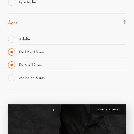
Spectacles
Âges
Adulte
De 12 à 18 ans
De 6 à 12 ans
Moins de 6 ans
EXPOSITIONS