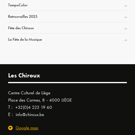
TempoColor
Retrouvailles 2025
Fête des Chiroux
La Fête de la Musique
Les Chiroux
Centre Culturel de Liège
Place des Carmes, 8 - 4000 LIÈGE
T :
+32(0)4 223 19 60
E :
info@chiroux.be
Google map