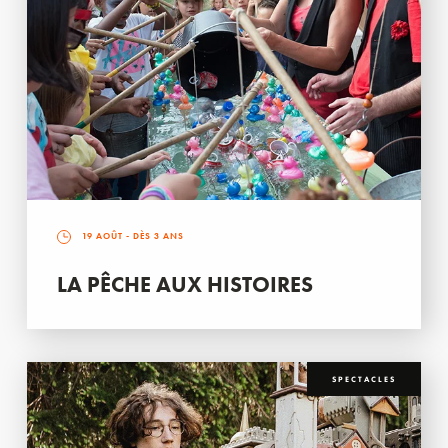
19 AOÛT
- DÈS 3 ANS
LA PÊCHE AUX HISTOIRES
SPECTACLES