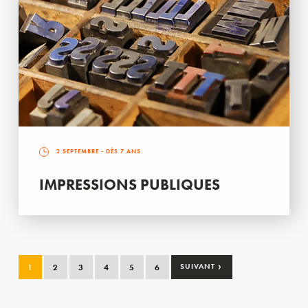
2 SEPTEMBRE
- DÈS 7 ANS
IMPRESSIONS PUBLIQUES
›
1
2
3
4
5
6
SUIVANT