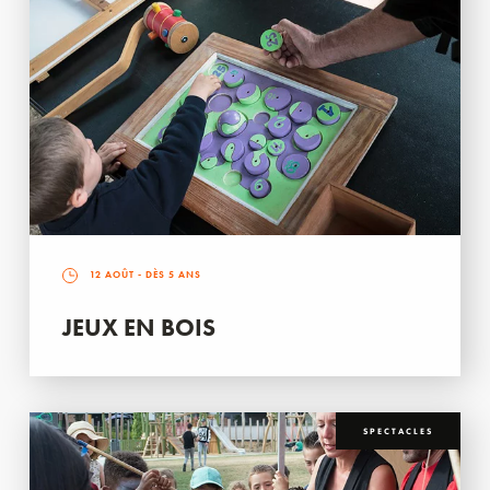
12 AOÛT
- DÈS 5 ANS
JEUX EN BOIS
SPECTACLES