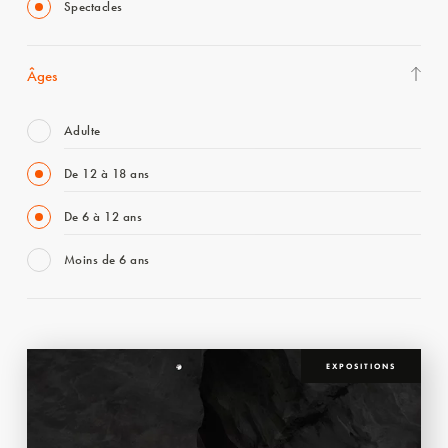
Spectacles
Âges
Adulte
De 12 à 18 ans
De 6 à 12 ans
Moins de 6 ans
EXPOSITIONS