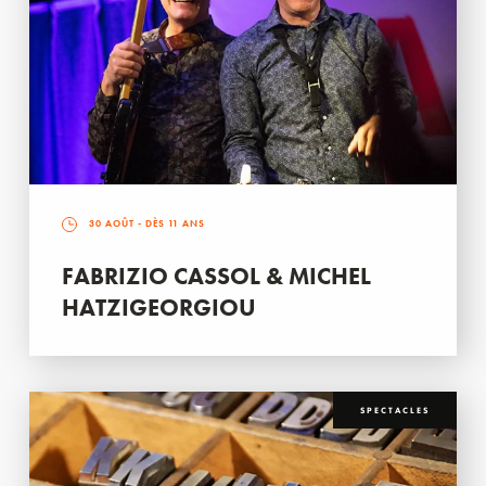
30 AOÛT
- DÈS 11 ANS
FABRIZIO CASSOL & MICHEL
HATZIGEORGIOU
SPECTACLES