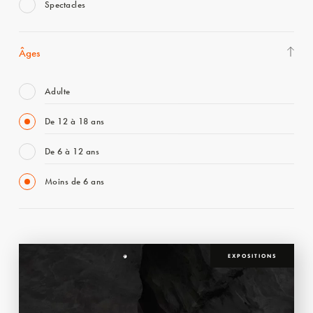
Spectacles
Âges
Adulte
De 12 à 18 ans
De 6 à 12 ans
Moins de 6 ans
EXPOSITIONS