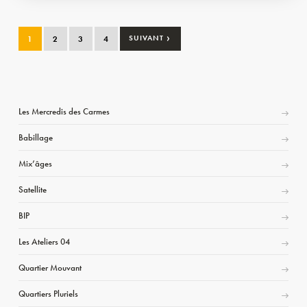
›
1
2
3
4
SUIVANT
Les Mercredis des Carmes
Babillage
Mix’âges
Satellite
BIP
Les Ateliers 04
Quartier Mouvant
Quartiers Pluriels