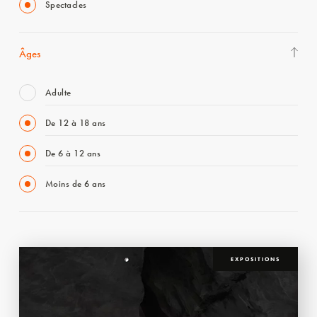
Spectacles
Âges
Adulte
De 12 à 18 ans
De 6 à 12 ans
Moins de 6 ans
EXPOSITIONS