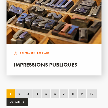
2 SEPTEMBRE
- DÈS 7 ANS
IMPRESSIONS PUBLIQUES
1
2
3
4
5
6
7
8
9
10
›
SUIVANT