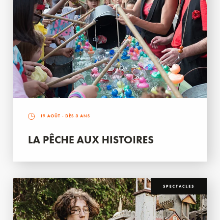
19 AOÛT
- DÈS 3 ANS
LA PÊCHE AUX HISTOIRES
SPECTACLES