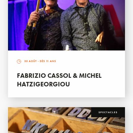
30 AOÛT
- DÈS 11 ANS
FABRIZIO CASSOL & MICHEL
HATZIGEORGIOU
SPECTACLES