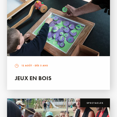
12 AOÛT
- DÈS 5 ANS
JEUX EN BOIS
SPECTACLES