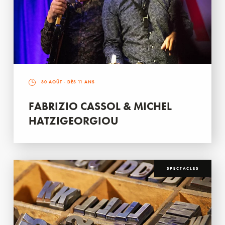
30 AOÛT
- DÈS 11 ANS
FABRIZIO CASSOL & MICHEL
HATZIGEORGIOU
SPECTACLES