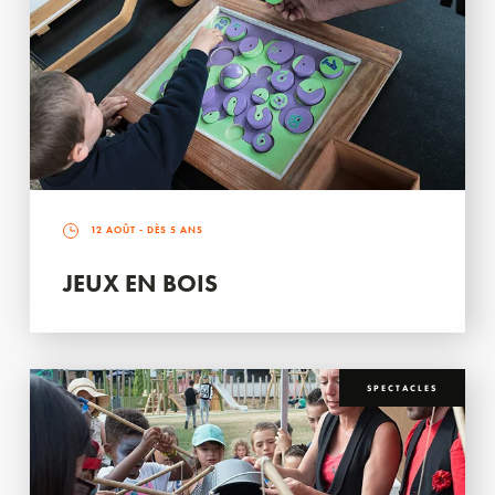
12 AOÛT
- DÈS 5 ANS
JEUX EN BOIS
SPECTACLES