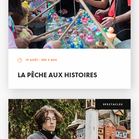
19 AOÛT
- DÈS 3 ANS
LA PÊCHE AUX HISTOIRES
SPECTACLES