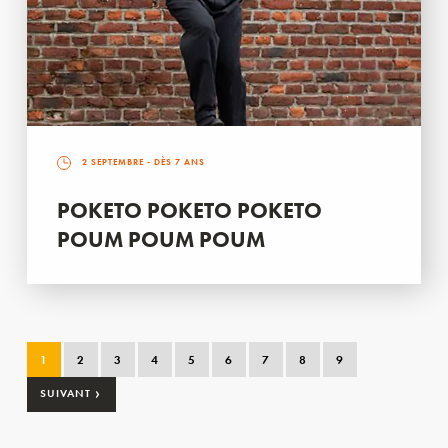
2 SEPTEMBRE
- DÈS 7 ANS
POKETO POKETO POKETO
POUM POUM POUM
1
2
3
4
5
6
7
8
9
›
SUIVANT