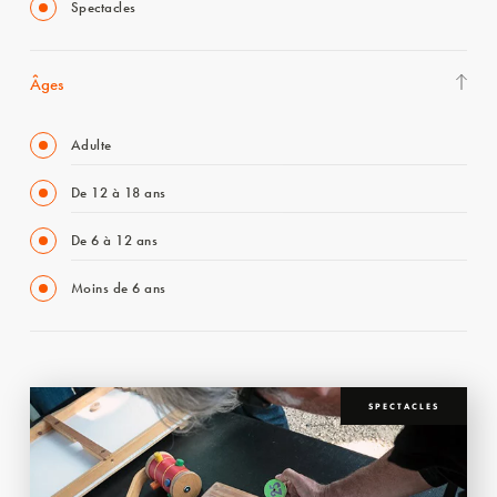
Spectacles
Âges
Adulte
De 12 à 18 ans
De 6 à 12 ans
Moins de 6 ans
SPECTACLES