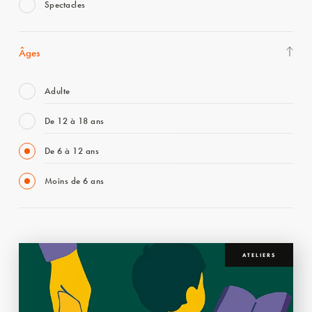
Spectacles
Âges
Adulte
De 12 à 18 ans
De 6 à 12 ans
Moins de 6 ans
ATELIERS