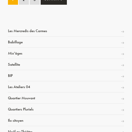
Les Mercredis des Carmes
Babillage
Mix’âges
Satellite
BIP
Les Ateliers 04
Quartier Mouvant
Quartiers Pluriels
Ilo citoyen
Noël au Théâtre