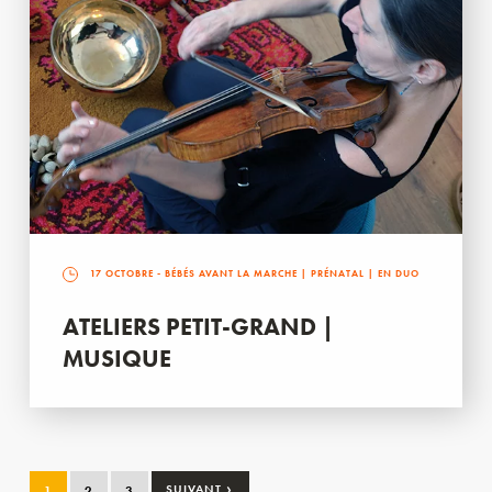
17 OCTOBRE
- BÉBÉS AVANT LA MARCHE | PRÉNATAL | EN DUO
ATELIERS PETIT-GRAND |
MUSIQUE
›
1
2
3
SUIVANT