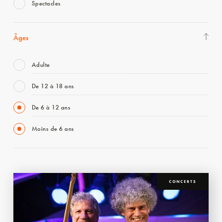
Spectacles
Âges
Adulte
De 12 à 18 ans
De 6 à 12 ans
Moins de 6 ans
CONCERTS