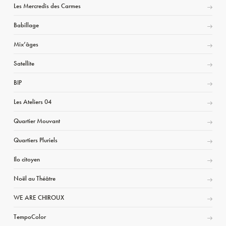
Les Mercredis des Carmes
Babillage
Mix’âges
Satellite
BIP
Les Ateliers 04
Quartier Mouvant
Quartiers Pluriels
Ilo citoyen
Noël au Théâtre
WE ARE CHIROUX
TempoColor