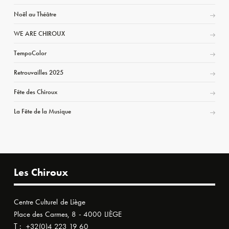
Noël au Théâtre
WE ARE CHIROUX
TempoColor
Retrouvailles 2025
Fête des Chiroux
La Fête de la Musique
Les Chiroux
Centre Culturel de Liège
Place des Carmes, 8 - 4000 LIÈGE
T :
+32(0)4 223 19 60