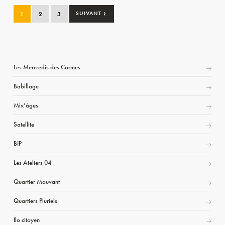
›
1
2
3
SUIVANT
Les Mercredis des Carmes
Babillage
Mix’âges
Satellite
BIP
Les Ateliers 04
Quartier Mouvant
Quartiers Pluriels
Ilo citoyen