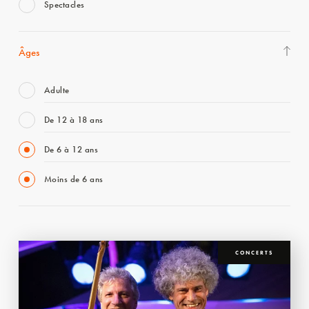
Spectacles
Âges
Adulte
De 12 à 18 ans
De 6 à 12 ans
Moins de 6 ans
CONCERTS