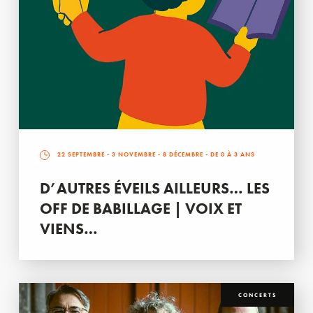
22 SEPTEMBRE
-
3 NOVEMBRE
-
8 DÉCEMBRE
- DE 0 À 3 ANS
D’AUTRES ÉVEILS AILLEURS… LES
OFF DE BABILLAGE | VOIX ET
VIENS…
CONCERTS