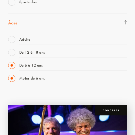
Spectacles
Âges
Adulte
De 12 à 18 ans
De 6 à 12 ans
Moins de 6 ans
CONCERTS