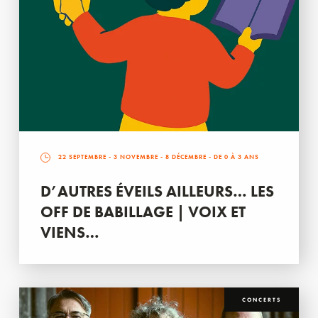
22 SEPTEMBRE
-
3 NOVEMBRE
-
8 DÉCEMBRE
- DE 0 À 3 ANS
D’AUTRES ÉVEILS AILLEURS… LES
OFF DE BABILLAGE | VOIX ET
VIENS…
CONCERTS