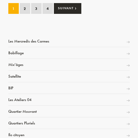
›
1
2
3
4
SUIVANT
Les Mercredis des Carmes
Babillage
Mix’âges
Satellite
BIP
Les Ateliers 04
Quartier Mouvant
Quartiers Pluriels
Ilo citoyen