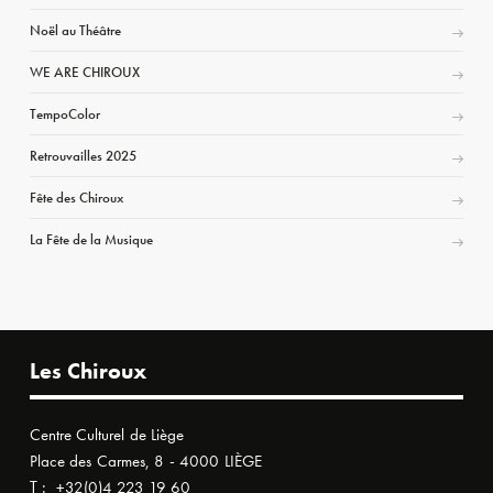
Noël au Théâtre
WE ARE CHIROUX
TempoColor
Retrouvailles 2025
Fête des Chiroux
La Fête de la Musique
Les Chiroux
Centre Culturel de Liège
Place des Carmes, 8 - 4000 LIÈGE
T :
+32(0)4 223 19 60