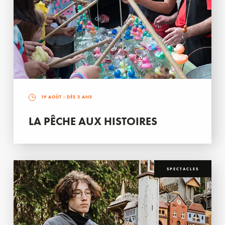
19 AOÛT
- DÈS 3 ANS
LA PÊCHE AUX HISTOIRES
SPECTACLES