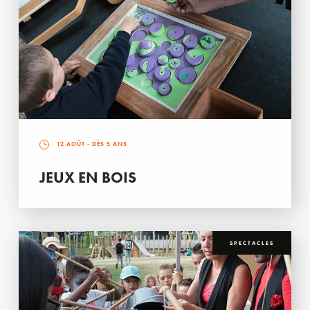
12 AOÛT
- DÈS 5 ANS
JEUX EN BOIS
SPECTACLES