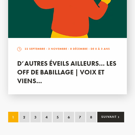
22 SEPTEMBRE
-
3 NOVEMBRE
-
8 DÉCEMBRE
- DE 0 À 3 ANS
D’AUTRES ÉVEILS AILLEURS… LES
OFF DE BABILLAGE | VOIX ET
VIENS…
›
1
2
3
4
5
6
7
8
SUIVANT