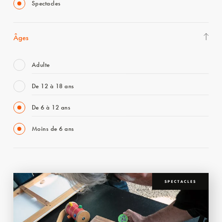
Spectacles
Âges
Adulte
De 12 à 18 ans
De 6 à 12 ans
Moins de 6 ans
SPECTACLES