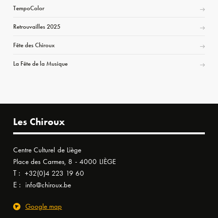
TempoColor
Retrouvailles 2025
Fête des Chiroux
La Fête de la Musique
Les Chiroux
Centre Culturel de Liège
Place des Carmes, 8 - 4000 LIÈGE
T :
+32(0)4 223 19 60
E :
info@chiroux.be
Google map