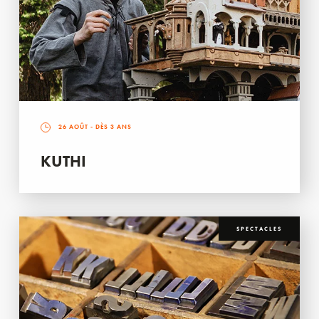
26 AOÛT
- DÈS 3 ANS
KUTHI
SPECTACLES