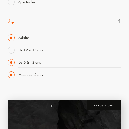
Spectacles
Âges
Adulte
De 12 à 18 ans
De 6 à 12 ans
Moins de 6 ans
EXPOSITIONS