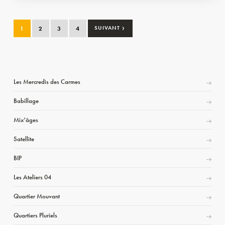
›
1
2
3
4
SUIVANT
Les Mercredis des Carmes
Babillage
Mix’âges
Satellite
BIP
Les Ateliers 04
Quartier Mouvant
Quartiers Pluriels