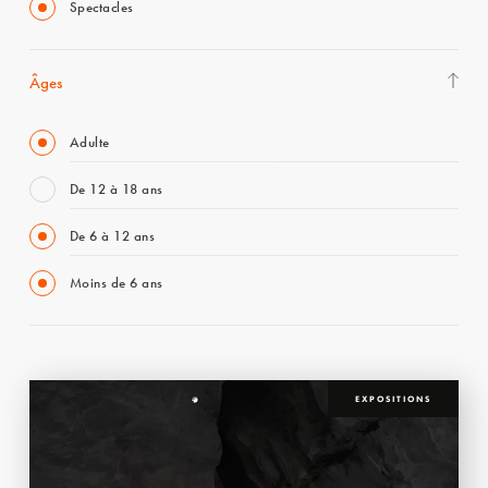
Spectacles
Âges
Adulte
De 12 à 18 ans
De 6 à 12 ans
Moins de 6 ans
EXPOSITIONS