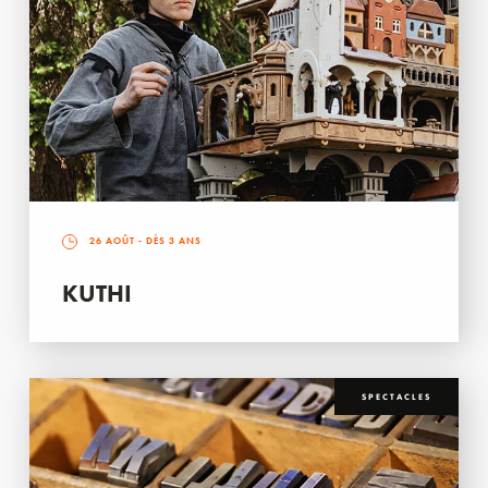
26 AOÛT
- DÈS 3 ANS
KUTHI
SPECTACLES