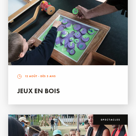
12 AOÛT
- DÈS 5 ANS
JEUX EN BOIS
SPECTACLES