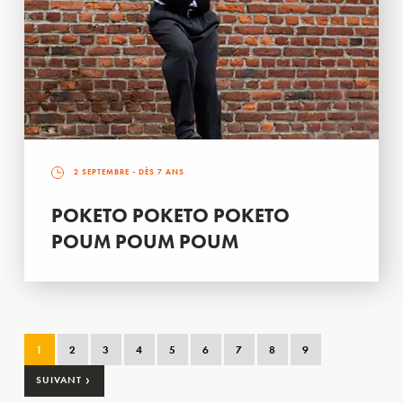
2 SEPTEMBRE
- DÈS 7 ANS
POKETO POKETO POKETO
POUM POUM POUM
1
2
3
4
5
6
7
8
9
›
SUIVANT