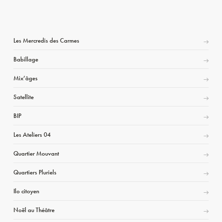
Les Mercredis des Carmes
Babillage
Mix’âges
Satellite
BIP
Les Ateliers 04
Quartier Mouvant
Quartiers Pluriels
Ilo citoyen
Noël au Théâtre