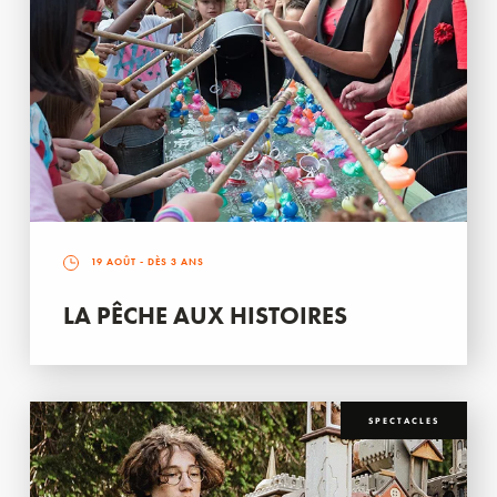
19 AOÛT
- DÈS 3 ANS
LA PÊCHE AUX HISTOIRES
SPECTACLES