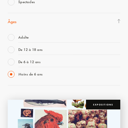
Spectacles
Âges
Adulte
De 12 à 18 ans
De 6 à 12 ans
Moins de 6 ans
EXPOSITIONS