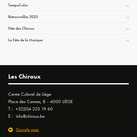
TempoColor
Retrouvailles 2025
Fête des Chiroux
La Fête de la Musique
Les Chiroux
Centre Culturel de Liège
Place des Carmes, 8 - 4000 LIÈGE
T :
+32(0)4 223 19 60
E :
info@chiroux.be
Google map