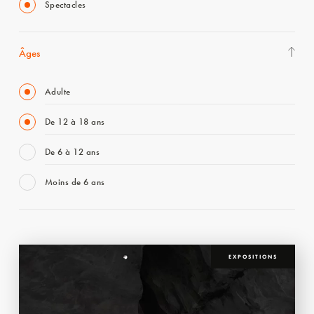
Spectacles
Âges
Adulte
De 12 à 18 ans
De 6 à 12 ans
Moins de 6 ans
EXPOSITIONS