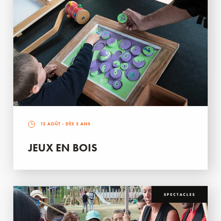
12 AOÛT
- DÈS 5 ANS
JEUX EN BOIS
SPECTACLES