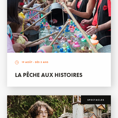
19 AOÛT
- DÈS 3 ANS
LA PÊCHE AUX HISTOIRES
SPECTACLES