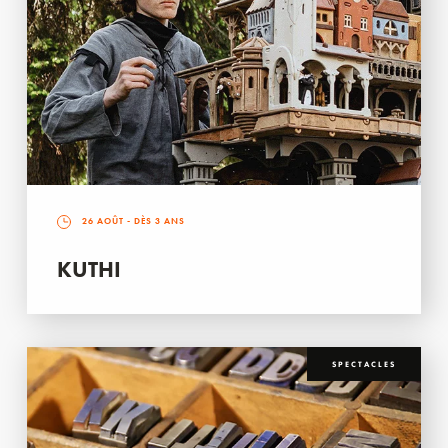
26 AOÛT
- DÈS 3 ANS
KUTHI
SPECTACLES