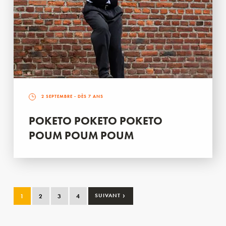
2 SEPTEMBRE
- DÈS 7 ANS
POKETO POKETO POKETO
POUM POUM POUM
›
1
2
3
4
SUIVANT