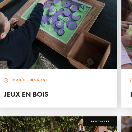
12 AOÛT
- DÈS 5 ANS
JEUX EN BOIS
SPECTACLES