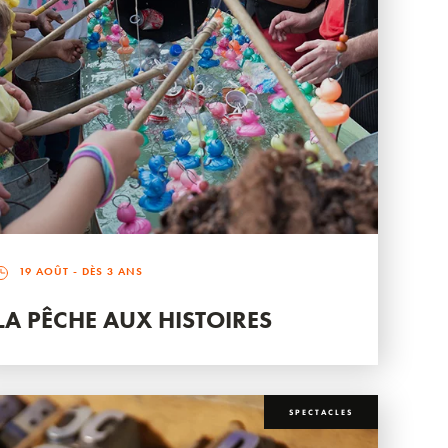
19 AOÛT
- DÈS 3 ANS
LA PÊCHE AUX HISTOIRES
SPECTACLES