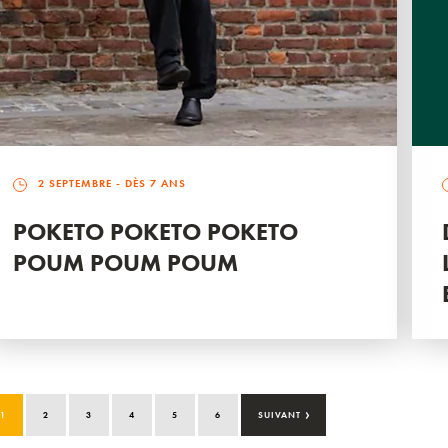
2 SEPTEMBRE
- DÈS 7 ANS
POKETO POKETO POKETO
POUM POUM POUM
›
1
2
3
4
5
6
SUIVANT