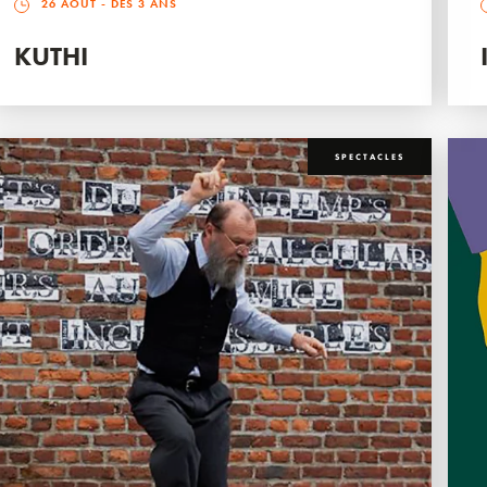
26 AOÛT
- DÈS 3 ANS
KUTHI
SPECTACLES