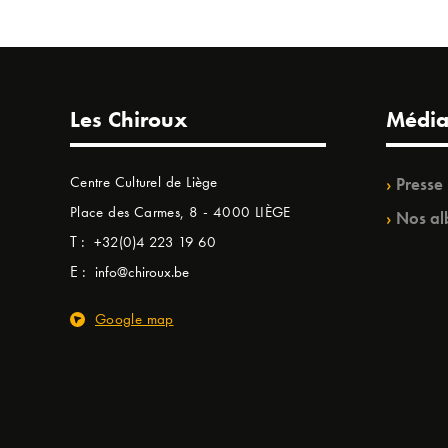
Les Chiroux
Média
Centre Culturel de Liège
Presse
Place des Carmes, 8 - 4000 LIÈGE
Nos al
T :
+32(0)4 223 19 60
E :
info@chiroux.be
Google map