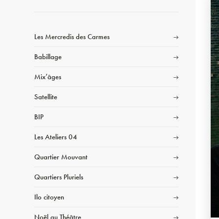
Les Mercredis des Carmes
Babillage
Mix’âges
Satellite
BIP
Les Ateliers 04
Quartier Mouvant
Quartiers Pluriels
Ilo citoyen
Noël au Théâtre