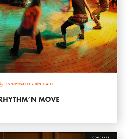
10 SEPTEMBRE
- DÈS 7 ANS
RHYTHM’N MOVE
CONCERTS