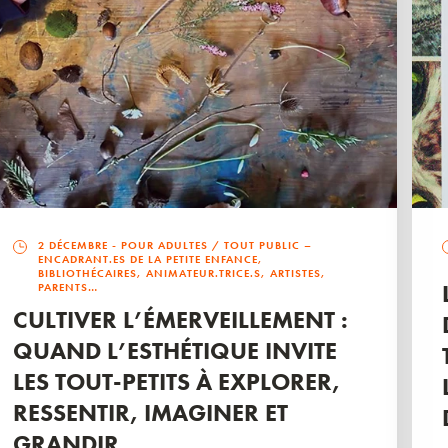
2 DÉCEMBRE
- POUR ADULTES / TOUT PUBLIC –
ENCADRANT.ES DE LA PETITE ENFANCE,
BIBLIOTHÉCAIRES, ANIMATEUR.TRICE.S, ARTISTES,
PARENTS…
CULTIVER L’ÉMERVEILLEMENT :
QUAND L’ESTHÉTIQUE INVITE
LES TOUT-PETITS À EXPLORER,
RESSENTIR, IMAGINER ET
GRANDIR