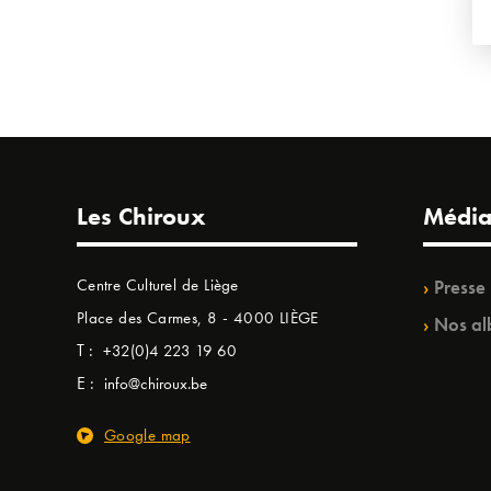
Les Chiroux
Média
Centre Culturel de Liège
Presse
Place des Carmes, 8 - 4000 LIÈGE
Nos al
T :
+32(0)4 223 19 60
E :
info@chiroux.be
Google map