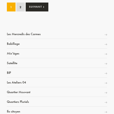
›
1
2
SUIVANT
Les Mercredis des Carmes
Babillage
Mix’âges
Satellite
BIP
Les Ateliers 04
Quartier Mouvant
Quartiers Pluriels
Ilo citoyen