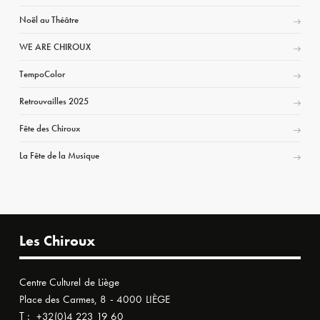
Noël au Théâtre
WE ARE CHIROUX
TempoColor
Retrouvailles 2025
Fête des Chiroux
La Fête de la Musique
Les Chiroux
Centre Culturel de Liège
Place des Carmes, 8 - 4000 LIÈGE
T :
+32(0)4 223 19 60