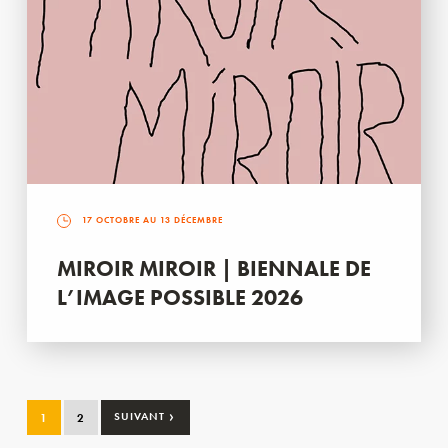
17 OCTOBRE AU 13 DÉCEMBRE
MIROIR MIROIR | BIENNALE DE
L’IMAGE POSSIBLE 2026
›
1
2
SUIVANT