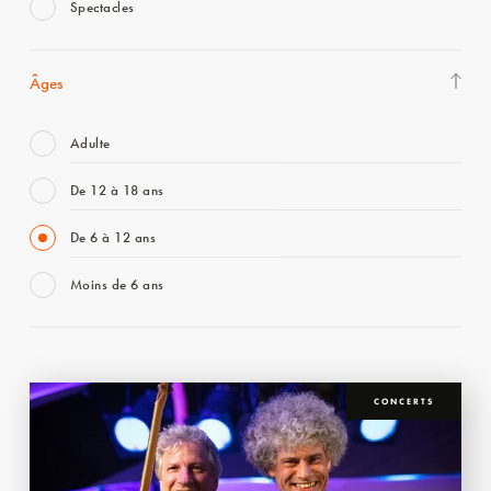
Spectacles
Âges
Adulte
De 12 à 18 ans
De 6 à 12 ans
Moins de 6 ans
CONCERTS