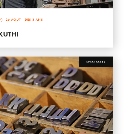
26 AOÛT
- DÈS 3 ANS
KUTHI
SPECTACLES