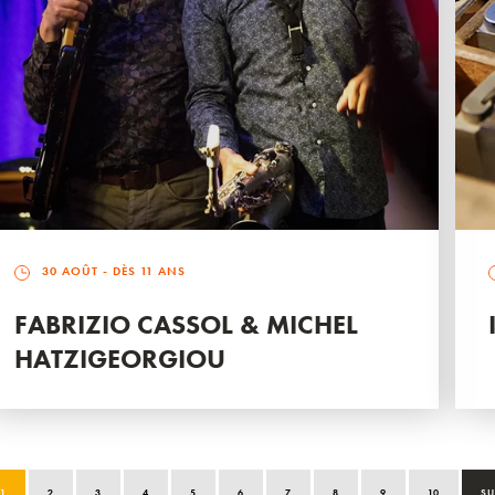
30 AOÛT
- DÈS 11 ANS
FABRIZIO CASSOL & MICHEL
HATZIGEORGIOU
1
2
3
4
5
6
7
8
9
10
SU