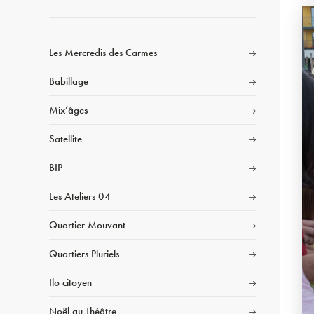
Les Mercredis des Carmes
Babillage
Mix’âges
Satellite
BIP
Les Ateliers 04
Quartier Mouvant
Quartiers Pluriels
Ilo citoyen
Noël au Théâtre