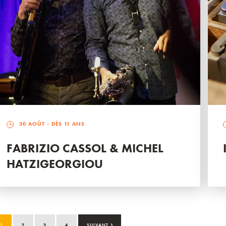
30 AOÛT
- DÈS 11 ANS
FABRIZIO CASSOL & MICHEL
HATZIGEORGIOU
›
1
2
3
4
SUIVANT