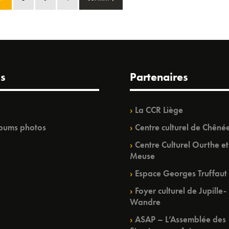
s
Partenaires
La CCR Liège
bums photos
Centre culturel de Chêné
Centre Culturel Ourthe et
Meuse
Espace Georges Truffaut
Foyer culturel de Jupille-
Wandre
ASAP – L’Assemblée des