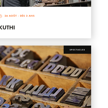
26 AOÛT
- DÈS 3 ANS
KUTHI
SPECTACLES