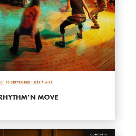
10 SEPTEMBRE
- DÈS 7 ANS
RHYTHM’N MOVE
CONCERTS