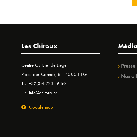
Les Chiroux
Média
Centre Culturel de Liège
Presse
Place des Carmes, 8 - 4000 LIÈGE
Nos al
T :
+32(0)4 223 19 60
E :
info@chiroux.be
Google map