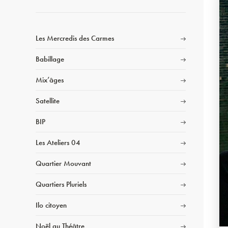
Les Mercredis des Carmes
Babillage
Mix’âges
Satellite
BIP
Les Ateliers 04
Quartier Mouvant
Quartiers Pluriels
Ilo citoyen
Noël au Théâtre