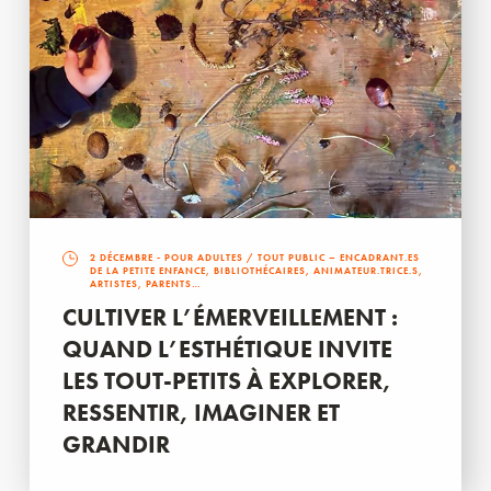
2 DÉCEMBRE
- POUR ADULTES / TOUT PUBLIC – ENCADRANT.ES
DE LA PETITE ENFANCE, BIBLIOTHÉCAIRES, ANIMATEUR.TRICE.S,
ARTISTES, PARENTS…
CULTIVER L’ÉMERVEILLEMENT :
QUAND L’ESTHÉTIQUE INVITE
LES TOUT-PETITS À EXPLORER,
RESSENTIR, IMAGINER ET
GRANDIR