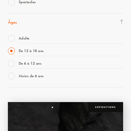
Spectacles
Âges
Adulte
De 12 à 18 ans
De 6 à 12 ans
Moins de 6 ans
EXPOSITIONS