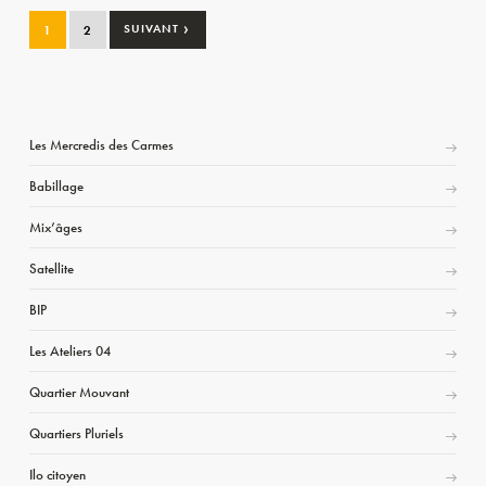
›
1
2
SUIVANT
Les Mercredis des Carmes
Babillage
Mix’âges
Satellite
BIP
Les Ateliers 04
Quartier Mouvant
Quartiers Pluriels
Ilo citoyen