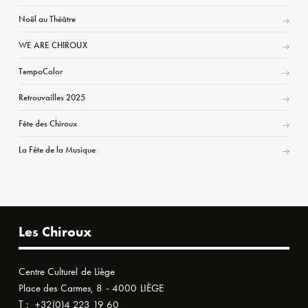
Noël au Théâtre
WE ARE CHIROUX
TempoColor
Retrouvailles 2025
Fête des Chiroux
La Fête de la Musique
Les Chiroux
Centre Culturel de Liège
Place des Carmes, 8 - 4000 LIÈGE
T :
+32(0)4 223 19 60