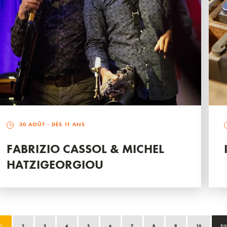
30 AOÛT
- DÈS 11 ANS
FABRIZIO CASSOL & MICHEL
HATZIGEORGIOU
1
2
3
4
5
6
7
8
9
10
SU