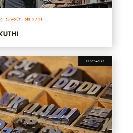
26 AOÛT
- DÈS 3 ANS
KUTHI
SPECTACLES