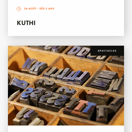
26 AOÛT
- DÈS 3 ANS
KUTHI
SPECTACLES