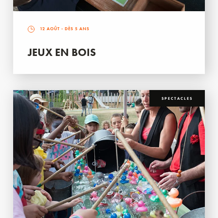
12 AOÛT
- DÈS 5 ANS
JEUX EN BOIS
SPECTACLES