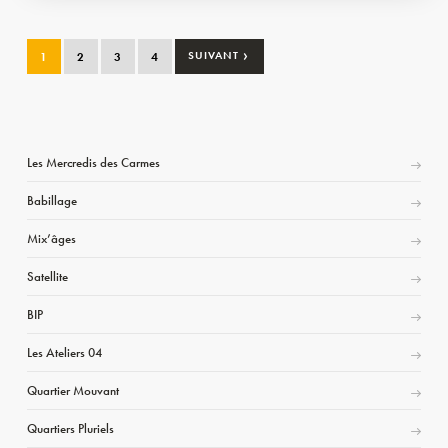
›
1
2
3
4
SUIVANT
Les Mercredis des Carmes
Babillage
Mix’âges
Satellite
BIP
Les Ateliers 04
Quartier Mouvant
Quartiers Pluriels