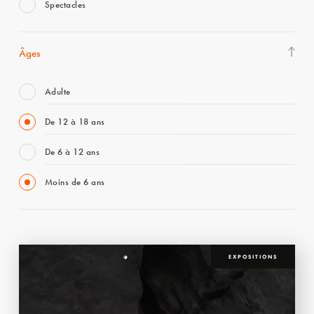
Spectacles
Âges
Adulte
De 12 à 18 ans
De 6 à 12 ans
Moins de 6 ans
EXPOSITIONS