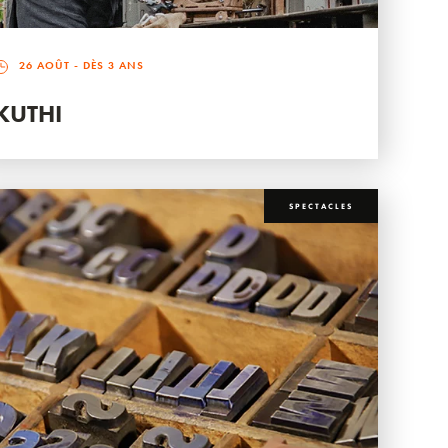
26 AOÛT
- DÈS 3 ANS
KUTHI
SPECTACLES