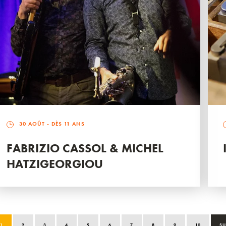
30 AOÛT
- DÈS 11 ANS
FABRIZIO CASSOL & MICHEL
HATZIGEORGIOU
1
2
3
4
5
6
7
8
9
10
SU