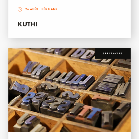
26 AOÛT
- DÈS 3 ANS
KUTHI
SPECTACLES