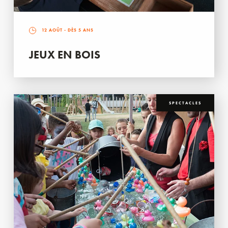
12 AOÛT
- DÈS 5 ANS
JEUX EN BOIS
SPECTACLES