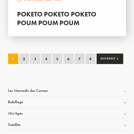
POKETO POKETO POKETO
POUM POUM POUM
›
1
2
3
4
5
6
7
8
SUIVANT
Les Mercredis des Carmes
Babillage
Mix’âges
Satellite