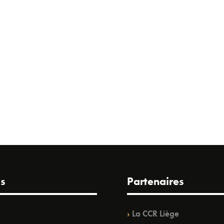
s
Partenaires
La CCR Liège