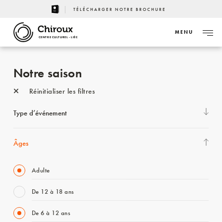
TÉLÉCHARGER NOTRE BROCHURE
MENU
CENTRE CULTUREL - LIÈGE
Notre saison
Réinitialiser les filtres
Type d’événement
Âges
Adulte
De 12 à 18 ans
De 6 à 12 ans