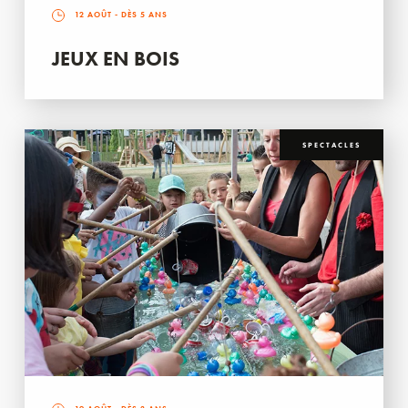
12 AOÛT
- DÈS 5 ANS
JEUX EN BOIS
SPECTACLES