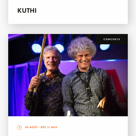
KUTHI
CONCERTS
30 AOÛT
- DÈS 11 ANS