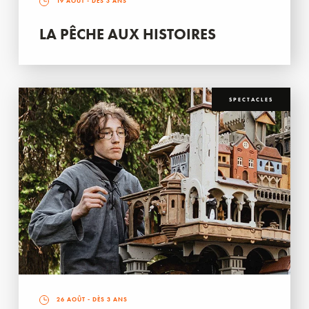
19 AOÛT
- DÈS 3 ANS
LA PÊCHE AUX HISTOIRES
SPECTACLES
26 AOÛT
- DÈS 3 ANS