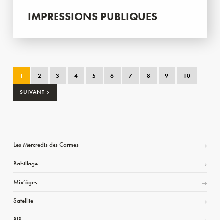
IMPRESSIONS PUBLIQUES
1
2
3
4
5
6
7
8
9
10
›
SUIVANT
Les Mercredis des Carmes
Babillage
Mix’âges
Satellite
BIP