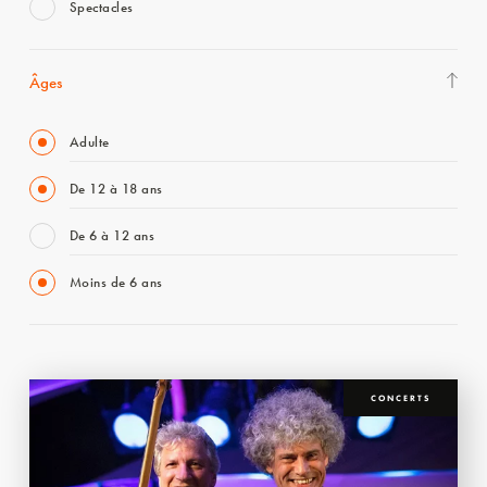
Spectacles
Âges
Adulte
De 12 à 18 ans
De 6 à 12 ans
Moins de 6 ans
CONCERTS