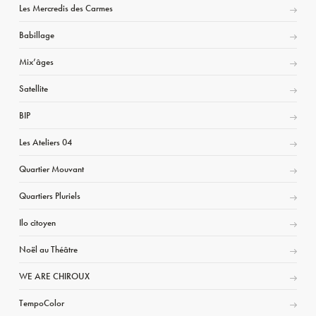
Les Mercredis des Carmes
Babillage
Mix’âges
Satellite
BIP
Les Ateliers 04
Quartier Mouvant
Quartiers Pluriels
Ilo citoyen
Noël au Théâtre
WE ARE CHIROUX
TempoColor