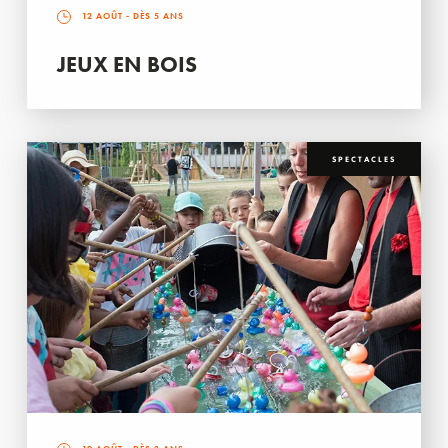
12 AOÛT
- DÈS 5 ANS
JEUX EN BOIS
SPECTACLES