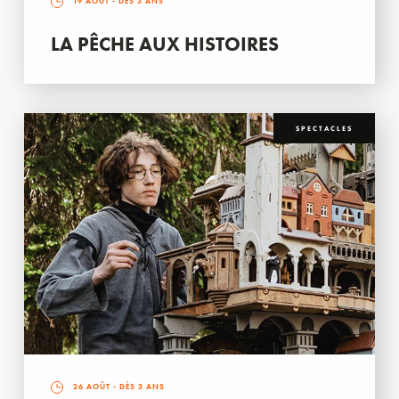
19 AOÛT
- DÈS 3 ANS
LA PÊCHE AUX HISTOIRES
SPECTACLES
26 AOÛT
- DÈS 3 ANS