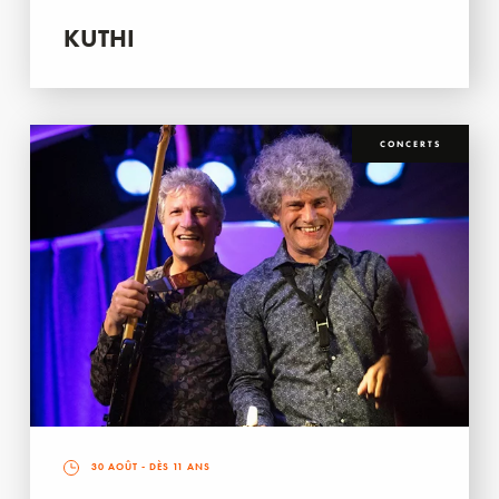
KUTHI
CONCERTS
30 AOÛT
- DÈS 11 ANS