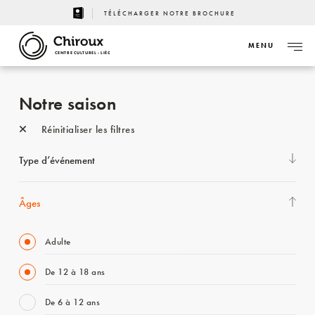
TÉLÉCHARGER NOTRE BROCHURE
MENU
CENTRE CULTUREL - LIÈGE
Notre saison
Réinitialiser les filtres
Type d’événement
Âges
Adulte
De 12 à 18 ans
De 6 à 12 ans