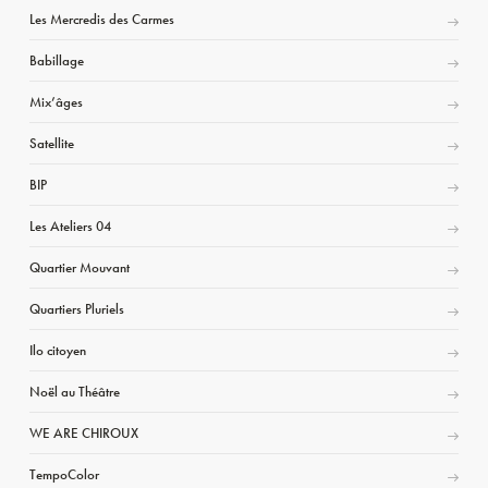
Les Mercredis des Carmes
Babillage
Mix’âges
Satellite
BIP
Les Ateliers 04
Quartier Mouvant
Quartiers Pluriels
Ilo citoyen
Noël au Théâtre
WE ARE CHIROUX
TempoColor