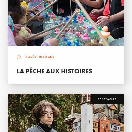
19 AOÛT
- DÈS 3 ANS
LA PÊCHE AUX HISTOIRES
SPECTACLES