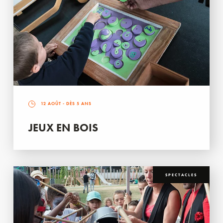
12 AOÛT
- DÈS 5 ANS
JEUX EN BOIS
SPECTACLES