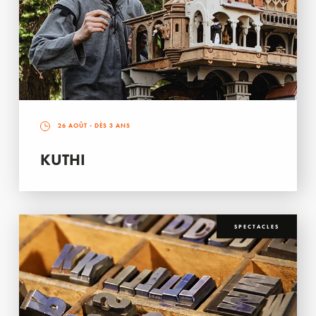
26 AOÛT
- DÈS 3 ANS
KUTHI
SPECTACLES